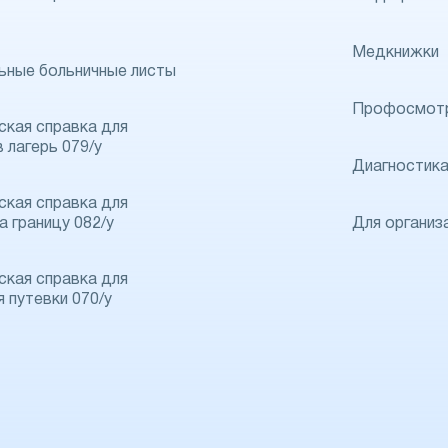
Медкнижки
ьные больничные листы
Профосмот
кая справка для
в лагерь 079/у
Диагностик
кая справка для
а границу 082/у
Для организ
кая справка для
я путевки 070/у