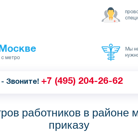
пров
спец
 Москве
Мы не
нужн
м с метро
+7 (495) 204-26-62
- Звоните!
ов работников в районе м
приказу