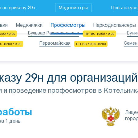
по приказу 29н
Медосмотры
Цены на усл
вки
Медкнижки
Профосмотры
Наркодиспансеры
Бульвар Рокоссовского
Буни
:00-19:00
ПН-ВС 10:00-19:00
Первомайская
Семен
С 10:00-19:00
ПН-ВС 10:00-19:00
азу 29н для организаций
я и проведение профосмотров в Котельник
работы
Лице
горо
за 1 день