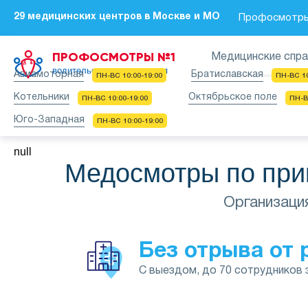
29 медицинских центров в Москве и МО
Профосмотры 
ПРОФОСМОТРЫ №1
Медицинские спра
водительская медкомиссия
Авиамоторная
Братиславская
ПН-ВС 10:00-19:00
ПН-ВС 10
Котельники
Октябрьское поле
ПН-ВС 10:00-19:00
ПН-В
Юго-Западная
ПН-ВС 10:00-19:00
null
Медосмотры по прик
Организаци
Без отрыва от 
С выездом, до 70 сотрудников 