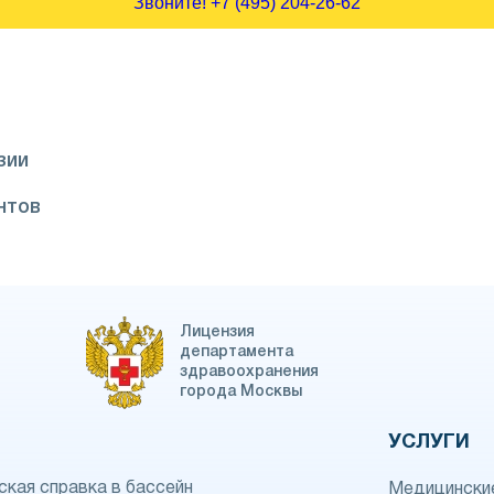
Звоните! +7 (495) 204-26-62
зии
нтов
Лицензия
департамента
здравоохранения
города Москвы
УСЛУГИ
кая справка в бассейн
Медицинские