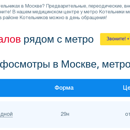
отельниках в Москве? Предварительные, переодические, 
воните! В нашем медицинском центре у метро Котельники м
в районе Котельников можно в день обращения!
алов
рядом с метро
Звоните! +
фосмотры в Москве, метро
Форма
Це
едной
29н
о