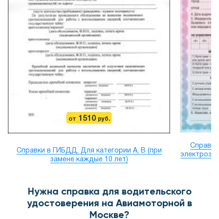
1510
от
руб.
Справки 
Справки в ГИБДД, Для категории А, В (при
электроэн
замене каждые 10 лет)
Нужна справка для водительского
удостоверения на Авиамоторной в
Москве?